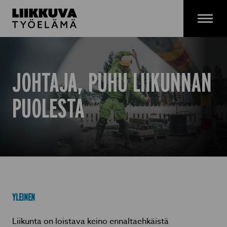
Siirry
sisältöön
Menu
JOHTAJA, PUHU LIIKUNNAN
PUOLESTA
YLEINEN
Liikunta on loistava keino ennaltaehkäistä