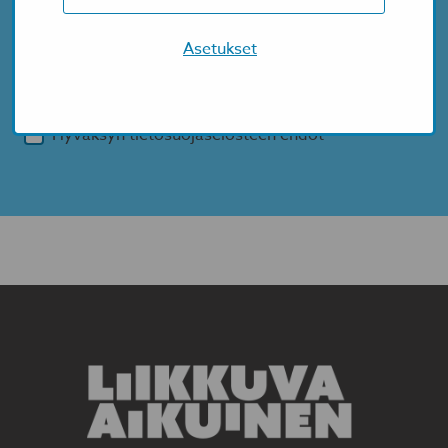
Asetukset
Hyväksyn tietosuojaselosteen ehdot
*