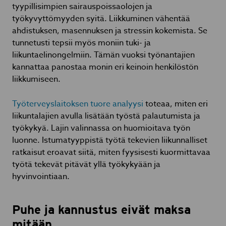
tyypillisimpien sairauspoissaolojen ja
työkyvyttömyyden syitä. Liikkuminen vähentää
ahdistuksen, masennuksen ja stressin kokemista. Se
tunnetusti tepsii myös moniin tuki- ja
liikuntaelinongelmiin. Tämän vuoksi työnantajien
kannattaa panostaa monin eri keinoin henkilöstön
liikkumiseen.
Työterveyslaitoksen tuore analyysi
toteaa, miten eri
liikuntalajien avulla lisätään työstä palautumista ja
työkykyä. Lajin valinnassa on huomioitava työn
luonne. Istumatyyppistä työtä tekevien liikunnalliset
ratkaisut eroavat siitä, miten fyysisesti kuormittavaa
työtä tekevät pitävät yllä työkykyään ja
hyvinvointiaan.
Puhe ja kannustus eivät maksa
mitään