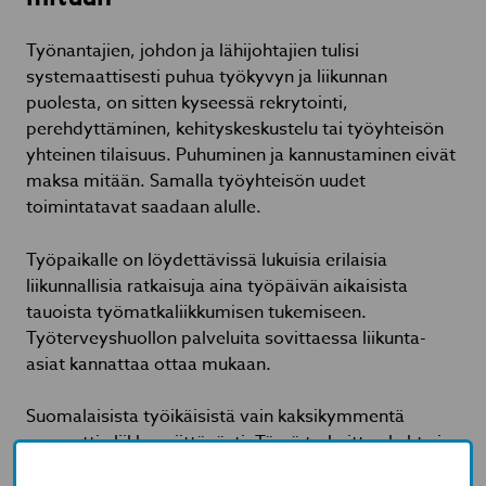
Työnantajien, johdon ja lähijohtajien tulisi
systemaattisesti puhua työkyvyn ja liikunnan
puolesta, on sitten kyseessä rekrytointi,
perehdyttäminen, kehityskeskustelu tai työyhteisön
yhteinen tilaisuus. Puhuminen ja kannustaminen eivät
maksa mitään. Samalla työyhteisön uudet
toimintatavat saadaan alulle.
Työpaikalle on löydettävissä lukuisia erilaisia
liikunnallisia ratkaisuja aina työpäivän aikaisista
tauoista työmatkaliikkumisen tukemiseen.
Työterveyshuollon palveluita sovittaessa liikunta-
asiat kannattaa ottaa mukaan.
Suomalaisista työikäisistä vain kaksikymmentä
prosenttia liikkuu riittävästi. Tämä tarkoittaa kahta ja
puolta miljoonaa ihmistä, jotka eivät liiku edes