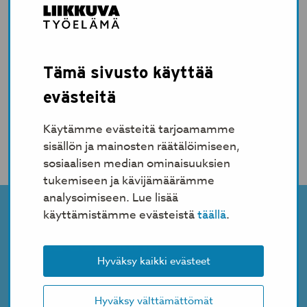
maltillisen liikkumissuosituksen minimimäärää.
Liikkumisen avulla työikäisten terveyttä, hyvinvointia
ja työkykyä on mahdollista parantaa reippaasti –
tämä potentiaali työnantajien kannattaa hyödyntää.
Tämä sivusto käyttää
Kun henkilöstö jaksaa ja voi hyvin, näkyy tämä
varmasti koko työyhteisön toiminnassa.
evästeitä
Lue Työterveyslaitoksen artikkeli
Käytämme evästeitä tarjoamamme
sisällön ja mainosten räätälöimiseen,
sosiaalisen median ominaisuuksien
tukemiseen ja kävijämäärämme
analysoimiseen. Lue lisää
käyttämistämme evästeistä
täällä
.
Tilaa uutiskirje
Hyväksy kaikki evästeet
Tilaa suoraan sähköpostiisi hyödyllisiä vinkkejä ja
tietoa työkyvyn parantamiseen liikunnan avulla.
Hyväksy välttämättömät