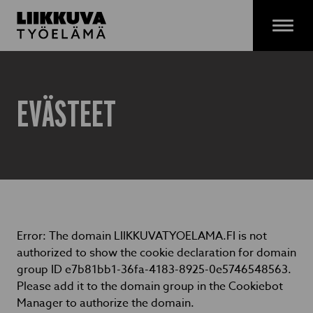
Siirry
sisältöön
Menu
EVÄSTEET
Error: The domain LIIKKUVATYOELAMA.FI is not
authorized to show the cookie declaration for domain
group ID e7b81bb1-36fa-4183-8925-0e5746548563.
Please add it to the domain group in the Cookiebot
Manager to authorize the domain.