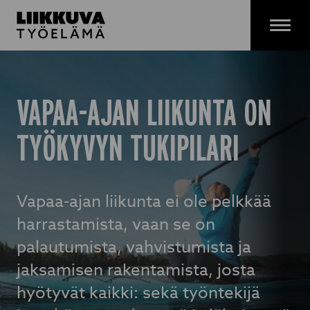
Siirry
sisältöön
Menu
VAPAA-AJAN LIIKUNTA ON
TYÖKYVYN TUKIPILARI
Vapaa-ajan liikunta ei ole pelkkää
harrastamista, vaan se on
palautumista, vahvistumista ja
jaksamisen rakentamista, josta
hyötyvät kaikki: sekä työntekijä