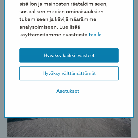
vaihtoehdot ja kannustava ilmapiiri auttavat
sisällön ja mainosten räätälöimiseen,
niitä, joille liikkuminen ei ole vielä osa arkea.
sosiaalisen median ominaisuuksien
Jakakaa tietoa mahdollisuudesta mennä
tukemiseen ja kävijämäärämme
liikuntaneuvontaan. Tarjotaanko teidän
analysoimiseen. Lue lisää
kunnassanne maksutonta liikuntaneuvontaa?
käyttämistämme evästeistä
täällä
.
Katso
www.liikuntaneuvonta.fi
Hyväksy kaikki evästeet
Hyväksy välttämättömät
Asetukset