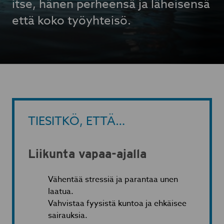
itse, hänen perheensä ja läheisensä
että koko työyhteisö.
TIESITKÖ, ETTÄ…
Liikunta vapaa-ajalla
Vähentää stressiä ja parantaa unen
laatua.
Vahvistaa fyysistä kuntoa ja ehkäisee
sairauksia.