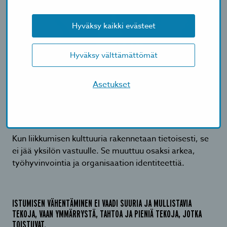
Hyväksy kaikki evästeet
Hyväksy välttämättömät
Asetukset
Kun liikkumisen kulttuuria rakennetaan tietoisesti, se
ei jää yksilön vastuulle. Se muuttuu osaksi arkea,
työhyvinvointia ja organisaation identiteettiä.
ISTUMISEN VÄHENTÄMINEN EI VAADI SUURIA JA MULLISTAVIA
TEKOJA, VAAN YMMÄRRYSTÄ, TAHTOA JA PIENIÄ TEKOJA, JOTKA
TOISTUVAT.