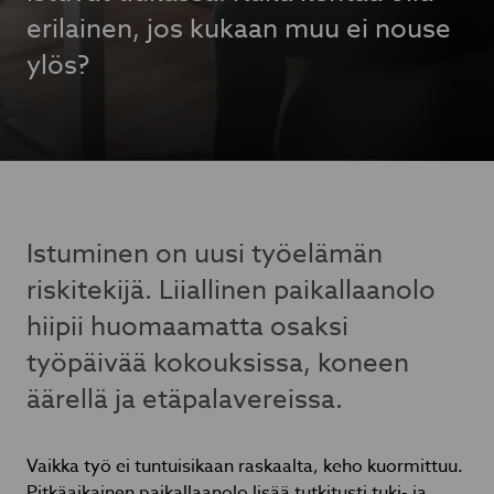
erilainen, jos kukaan muu ei nouse
ylös?
Istuminen on uusi työelämän
riskitekijä. Liiallinen paikallaanolo
hiipii huomaamatta osaksi
työpäivää kokouksissa, koneen
äärellä ja etäpalavereissa.
Vaikka työ ei tuntuisikaan raskaalta, keho kuormittuu.
Pitkäaikainen paikallaanolo lisää tutkitusti tuki- ja