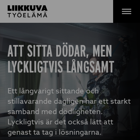
Hoppa
till
Menu
innehåll
ATT SITTA DÖDAR, MEN
LYCKLIGTVIS LÅNGSAMT
Ett långvarigt sittande och
stillavarande dagligen har ett starkt
samband med dödligheten.
Lyckligtvis är det också lätt att
genast ta tag i lösningarna.