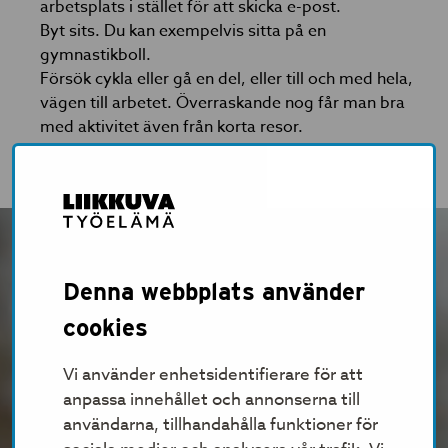
arbetsplats i stället för att skicka e-post.
Byt sits. Du kan exempelvis sitta på en
gymnastikboll.
Försök cykla eller gå en del, eller till och med hela,
vägen till arbetet. Överraskande nog får man bra
med aktivitet även från korta resor.
Denna webbplats använder
cookies
Vi använder enhetsidentifierare för att
anpassa innehållet och annonserna till
användarna, tillhandahålla funktioner för