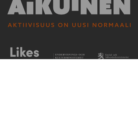
Kontakta oss
Programmet Vuxna i rörelse
(Liikkuva aikuinen -ohjelma)
Piippukatu 2
40100 Jyväskylä, Finland