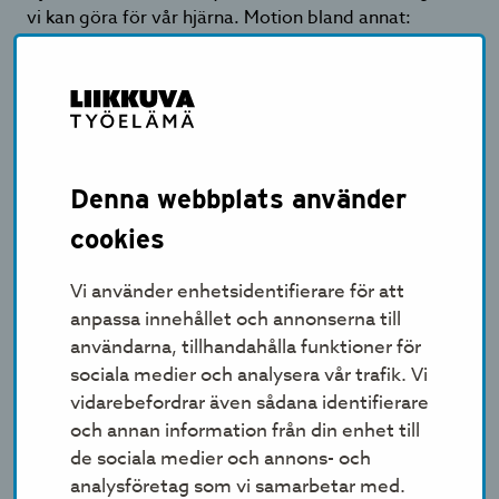
vi kan göra för vår hjärna. Motion bland annat:
stimulerar blodcirkulationen så att hjärnan får mer
syre och näringsämnen att använda. ger pauser i
sittandet och hjälper till att hålla hjärnan pigg även
under arbetsdagen.
påskyndar bildandet av nya hjärnceller.
Denna webbplats använder
effektiverar förmågan att hantera information,
såsom uppmärksamhet och minne samt
cookies
verksamhetsstyrning.
stimulerar och återställer – särskilt att röra sig i
Vi använder enhetsidentifierare för att
naturen effektiverar de stimulerande effekterna av
anpassa innehållet och annonserna till
motion.
användarna, tillhandahålla funktioner för
förbättrar stresståligheten och humöret.
sociala medier och analysera vår trafik. Vi
förbättrar sömnen och främjar återhämtningen.
vidarebefordrar även sådana identifierare
förebygger försämrad
och annan information från din enhet till
informationshanteringsförmåga och
de sociala medier och annons- och
minnessjukdomar.
analysföretag som vi samarbetar med.