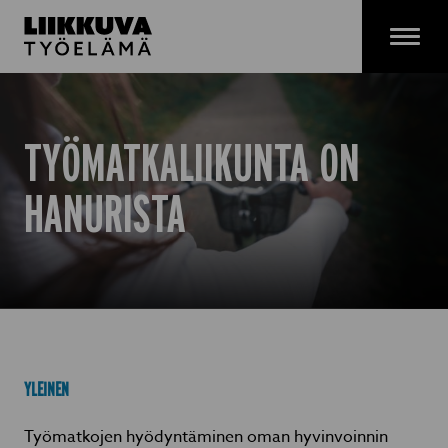
Siirry
sisältöön
Menu
TYÖMATKALIIKUNTA ON
HANURISTA
YLEINEN
Työmatkojen hyödyntäminen oman hyvinvoinnin