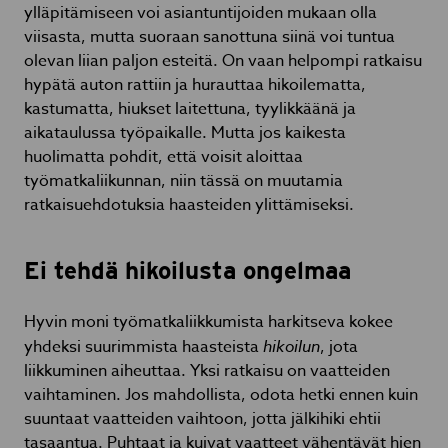
ylläpitämiseen voi asiantuntijoiden mukaan olla
viisasta, mutta suoraan sanottuna siinä voi tuntua
olevan liian paljon esteitä. On vaan helpompi ratkaisu
hypätä auton rattiin ja hurauttaa hikoilematta,
kastumatta, hiukset laitettuna, tyylikkäänä ja
aikataulussa työpaikalle. Mutta jos kaikesta
huolimatta pohdit, että voisit aloittaa
työmatkaliikunnan, niin tässä on muutamia
ratkaisuehdotuksia haasteiden ylittämiseksi.
Ei tehdä hikoilusta ongelmaa
Hyvin moni työmatkaliikkumista harkitseva kokee
yhdeksi suurimmista haasteista
hikoilun
, jota
liikkuminen aiheuttaa. Yksi ratkaisu on vaatteiden
vaihtaminen. Jos mahdollista, odota hetki ennen kuin
suuntaat vaatteiden vaihtoon, jotta jälkihiki ehtii
tasaantua. Puhtaat ja kuivat vaatteet vähentävät hien