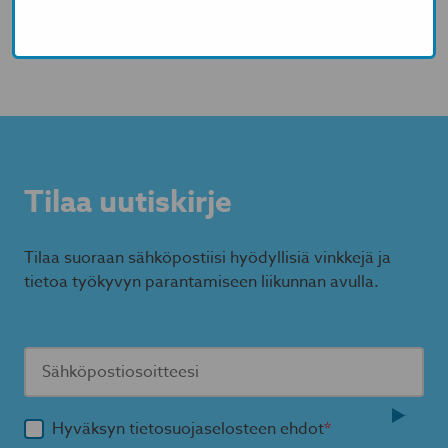
vapaa-ajalle, kun sinun ei tarvitse lähteä töiden
jälkeen erikseen liikkumaan.
Tilaa uutiskirje
Tilaa suoraan sähköpostiisi hyödyllisiä vinkkejä ja
tietoa työkyvyn parantamiseen liikunnan avulla.
Hyväksyn tietosuojaselosteen ehdot
*