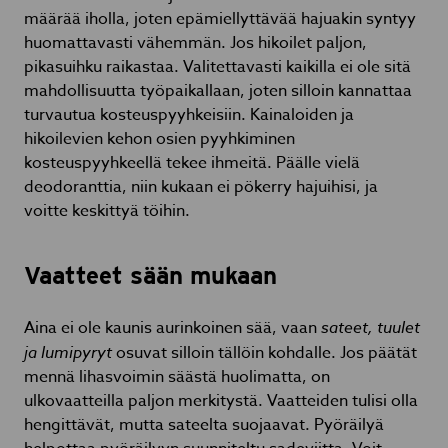
määrää iholla, joten epämiellyttävää hajuakin syntyy
huomattavasti vähemmän. Jos hikoilet paljon,
pikasuihku raikastaa. Valitettavasti kaikilla ei ole sitä
mahdollisuutta työpaikallaan, joten silloin kannattaa
turvautua kosteuspyyhkeisiin. Kainaloiden ja
hikoilevien kehon osien pyyhkiminen
kosteuspyyhkeellä tekee ihmeitä. Päälle vielä
deodoranttia, niin kukaan ei pökerry hajuihisi, ja
voitte keskittyä töihin.
Vaatteet sään mukaan
Aina ei ole kaunis aurinkoinen sää, vaan
sateet, tuulet
ja lumipyryt
osuvat silloin tällöin kohdalle. Jos päätät
mennä lihasvoimin säästä huolimatta, on
ulkovaatteilla paljon merkitystä. Vaatteiden tulisi olla
hengittävät, mutta sateelta suojaavat. Pyöräilyä