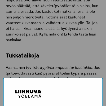
helpottaa pyöräilyyn suunniteltu sadeviitta. Voit
myös päättää, että kävelet/pyöräilet töihin aina, kun
aamulla ei sada. Jos kastut kotimatkalla, ei sillä ole
niin paljon merkitystä. Kotona saat kastuneet
vaatteet kuivamaan ja vaihdettua kuivaa ylle. Tai jos
et halua liikkua huonolla säällä, hyödynnä ainakin
aurinkoiset päivät. Kyllä niitä on! Ei tehdä tästä liian
hankalaa.
Tukkataikoja
Aaah… niin tyylikäs
kypäräkampaus tai tuulitukka
. Jos
(ja toivottavasti kun) pyöräilet töihin kypärä päässä,
voi tuloksena olla hikoileva ja lässähtänyt kampaus.
Jos taas päätät mennä kävellen tai hölkäten, voit
saada mahtavan irokeesin, kun tuuli pyörittää hiuksia.
Ratkaisuna kannattaa kokeilla kuivashampoota, joka
imee hiuksista rasvaa ja kosteutta. Kuivashampoon