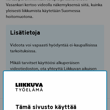
Vasankari kertoo videolla näkemyksensä siitä, kuinka
yleisesti liikkumista käytetään Suomessa
hoitomuotona.
Lisätietoja
Videota voi vapaasti hyödyntää ei-kaupallisissa
tarkoituksissa.
Mikäli tarvitset käyttöösi alkuperäisen
videotiedoston, ota yhteyttä Liikkuvan aikuisen
viestintään anna.suutari@jamk.fi.
Tämä sivusto käyttää