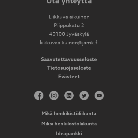
Ota yhteyttä
Liikkuva aikuinen
Piippukatu 2
40100 Jyväskylä
liikkuvaaikuinen@jamk.fi
Saavutettavuusseloste
Tietosuojaseloste
Evästeet
Mikä henkilöstöliikunta
Miksi henkilöstöliikunta
Ideapankki