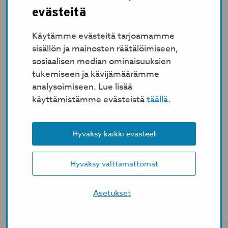
evästeitä
Haastattelussa Tommi Vasankari:
Liikkumisen vaikutukset
Käytämme evästeitä tarjoamamme
mielenterveyden ongelmiin
sisällön ja mainosten räätälöimiseen,
sosiaalisen median ominaisuuksien
tukemiseen ja kävijämäärämme
analysoimiseen. Lue lisää
käyttämistämme evästeistä
täällä
.
Hyväksy kaikki evästeet
Hyväksy välttämättömät
Asetukset
Oho! Tämä video ei näy, koska olet kieltänyt
markkinointievästeiden käytön. Nähdäksesi
videon,
käy hyväksymässä markkinointievästeet
.