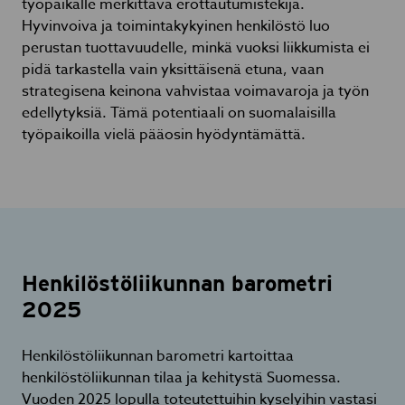
työpaikalle merkittävä erottautumistekijä.
Hyvinvoiva ja toimintakykyinen henkilöstö luo
perustan tuottavuudelle, minkä vuoksi liikkumista ei
pidä tarkastella vain yksittäisenä etuna, vaan
strategisena keinona vahvistaa voimavaroja ja työn
edellytyksiä. Tämä potentiaali on suomalaisilla
työpaikoilla vielä pääosin hyödyntämättä.
Henkilöstöliikunnan barometri
2025
Henkilöstöliikunnan barometri kartoittaa
henkilöstöliikunnan tilaa ja kehitystä Suomessa.
Vuoden 2025 lopulla toteutettuihin kyselyihin vastasi