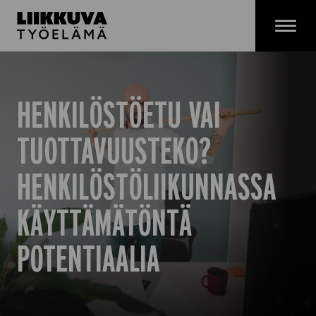
Siirry
sisältöön
Menu
HENKILÖSTÖETU VAI
TUOTTAVUUSTEKO?
HENKILÖSTÖLIIKUNNASSA
KÄYTTÄMÄTÖNTÄ
POTENTIAALIA