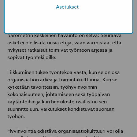
Asetukset
Etujen juhlaa vai työpaikan arkea?
Työpaikoilla on jo tehty paljon. Henkilöstöliikunnan
barometrin keskeinen havainto on selvä: Seuraava
askel ei ole lisätä uusia etuja, vaan varmistaa, että
nykyiset ratkaisut toimivat työnteon arjessa ja
sopivat työntekijöille.
Liikkuminen tukee työntekoa vasta, kun se on osa
organisaation arkea ja toimintakulttuuria. Kun se
kytketään tavoitteisiin, työhyvinvoinnin
kokonaisuuteen, johtamiseen sekä työpäivän
käytäntöihin ja kun henkilöstö osallistuu sen
suunnitteluun, vaikutukset kohdistuvat suoraan
työhön.
Hyvinvointia edistävä organisaatiokulttuuri voi olla