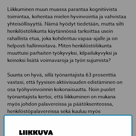
Liikkuminen muun muassa parantaa kognitiivista
toimintaa, kohentaa mielen hyvinvointia ja vahvistaa
yhteisöllisyyttä. Nämä hyödyt tiedetään, mutta silti
henkilöstöliikunta käytännössä tarkoittaa usein
rahallista etua, joka kohdentuu vapaa-ajalle ja on
helposti hallinnoitava. Miten henkilöstöliikunta
muuttuisi parhaiten työkyvyksi, kilpailukyvyksi ja
keinoksi lisätä voimavaroja ja työn sujumista?
Suunta on hyvä, sillä työnantajista 63 prosenttia
vastasi, että fyysisen aktiivisuuden edistäminen on
osa työhyvinvoinnin kokonaisuutta. Noin puolet
työnantajista kertoi, että liikkuminen on mukana
myös johdon palavereissa ja päätöksenteossa,
henkilöstöpalavereissa sekä kuuluu myös
esihenkilöiden vastuualueisiin. Palkansaajien
kokemukset eivät ole aivan yhtä myönteisiä
työnantajien arvioiden kanssa, ja tieto