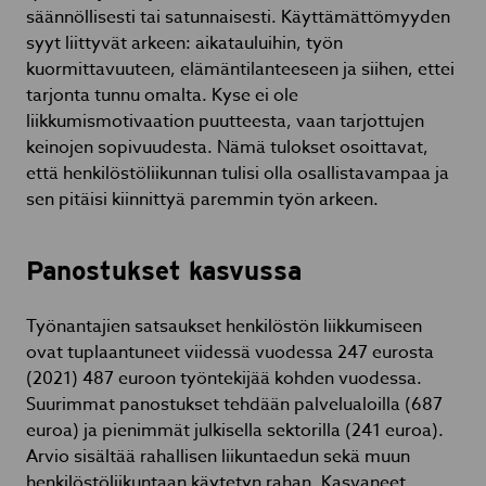
säännöllisesti tai satunnaisesti. Käyttämättömyyden
syyt liittyvät arkeen: aikatauluihin, työn
kuormittavuuteen, elämäntilanteeseen ja siihen, ettei
tarjonta tunnu omalta. Kyse ei ole
liikkumismotivaation puutteesta, vaan tarjottujen
keinojen sopivuudesta. Nämä tulokset osoittavat,
että henkilöstöliikunnan tulisi olla osallistavampaa ja
sen pitäisi kiinnittyä paremmin työn arkeen.
Panostukset kasvussa
Työnantajien satsaukset henkilöstön liikkumiseen
ovat tuplaantuneet viidessä vuodessa 247 eurosta
(2021) 487 euroon työntekijää kohden vuodessa.
Suurimmat panostukset tehdään palvelualoilla (687
euroa) ja pienimmät julkisella sektorilla (241 euroa).
Arvio sisältää rahallisen liikuntaedun sekä muun
henkilöstöliikuntaan käytetyn rahan. Kasvaneet