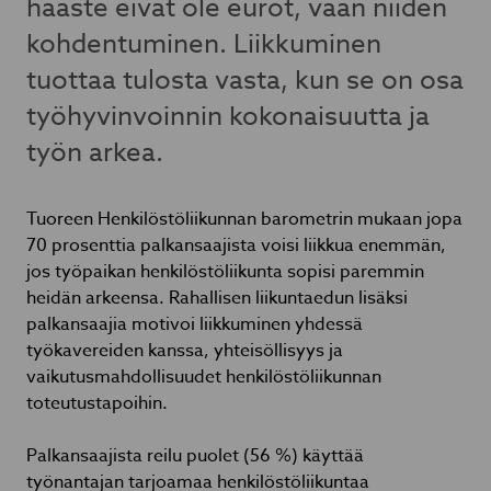
haaste eivät ole eurot, vaan niiden
kohdentuminen. Liikkuminen
tuottaa tulosta vasta, kun se on osa
työhyvinvoinnin kokonaisuutta ja
työn arkea.
Tuoreen Henkilöstöliikunnan barometrin mukaan jopa
70 prosenttia palkansaajista voisi liikkua enemmän,
jos työpaikan henkilöstöliikunta sopisi paremmin
heidän arkeensa. Rahallisen liikuntaedun lisäksi
palkansaajia motivoi liikkuminen yhdessä
työkavereiden kanssa, yhteisöllisyys ja
vaikutusmahdollisuudet henkilöstöliikunnan
toteutustapoihin.
Palkansaajista reilu puolet (56 %) käyttää
työnantajan tarjoamaa henkilöstöliikuntaa